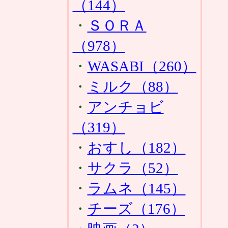
（144）
・
ＳＯＲＡ
（978）
・
WASABI（260）
・
ミルク（88）
・
アンチョビ
（319）
・
おすし（182）
・
サクラ（52）
・
ラムネ（145）
・
チーズ（176）