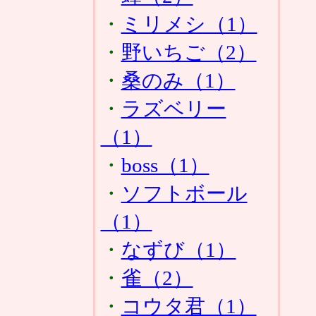
・
ミリメシ（1）
・
野いちご（2）
・
桑のみ（1）
・
ラズベリー
（1）
・
boss（1）
・
ソフトボール
（1）
・
なずび（1）
・
雀（2）
・
コウタ君（1）