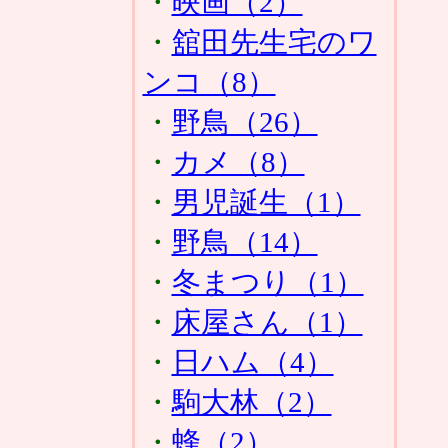
・
映画（2）
・
舘田先生宅のワ
ンコ（8）
・
野鳥（26）
・
カメ（8）
・
男児誕生（1）
・
野鳥（14）
・
冬まつり（1）
・
床屋さん（1）
・
日ハム（4）
・
駒大林（2）
・
蜂（2）