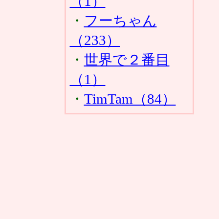
（1）
・
フーちゃん
（233）
・
世界で２番目
（1）
・
TimTam（84）