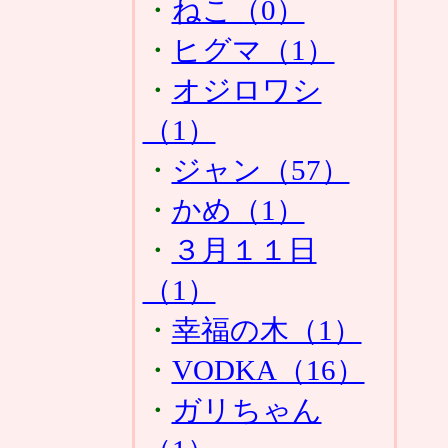
・
ねこ（0）
・
ヒグマ（1）
・
オジロワシ
（1）
・
ジャン（57）
・
かめ（1）
・
３月１１日
（1）
・
幸福の木（1）
・
VODKA（16）
・
ガリちゃん