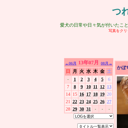
つ
愛犬の日常や日々気が付いたこ
写真をクリ
13年07月
←06月
08月→
かぼ
日
月
火
水
木
金
土
1
2
3
4
5
6
-
7
8
9
10
11
12
13
14
15
16
17
18
19
20
21
22
23
24
25
26
27
28
29
30
31
-
-
-