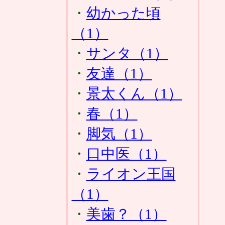
・
幼かった頃
（1）
・
サンタ（1）
・
友達（1）
・
景太くん（1）
・
春（1）
・
脚気（1）
・
口中医（1）
・
ライオン王国
（1）
・
美歯？（1）