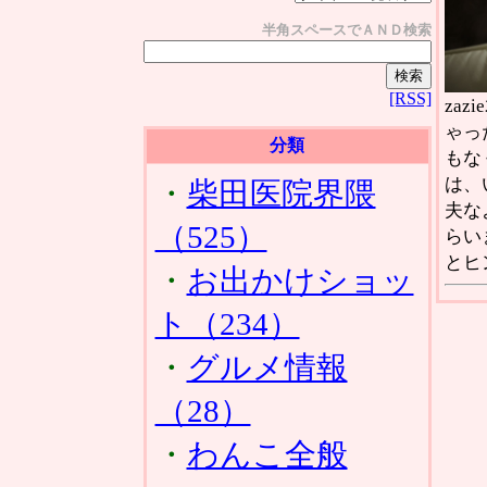
半角スペースでＡＮＤ検索
[RSS]
za
ゃっ
分類
もな
は、
・
柴田医院界隈
夫な
（525）
らい
とヒ
・
お出かけショッ
ト（234）
・
グルメ情報
（28）
・
わんこ全般