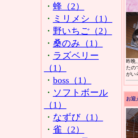
・
蜂（2）
・
ミリメシ（1）
・
野いちご（2）
・
桑のみ（1）
・
ラズベリー
昨晩
（1）
たの
がい
・
boss（1）
・
ソフトボール
お迎
（1）
・
なずび（1）
・
雀（2）