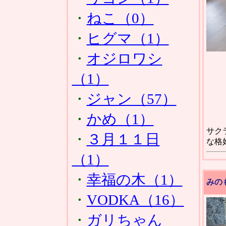
・
ねこ（0）
・
ヒグマ（1）
・
オジロワシ
（1）
・
ジャン（57）
・
かめ（1）
サク
・
３月１１日
な格
（1）
・
幸福の木（1）
みの
・
VODKA（16）
・
ガリちゃん