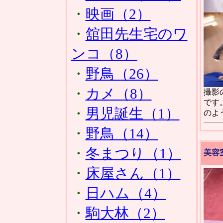
・
映画（2）
・
舘田先生宅のワ
ンコ（8）
・
野鳥（26）
・
カメ（8）
撮影
です
・
男児誕生（1）
のよ
・
野鳥（14）
・
冬まつり（1）
美容
・
床屋さん（1）
・
日ハム（4）
・
駒大林（2）