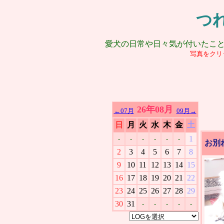
つ
愛犬の日常や日々気が付いたこ
写真をクリ
26年08月
←07月
09月→
日
月
火
水
木
金
土
1
-
-
-
-
-
-
お別
2
3
4
5
6
7
8
9
10
11
12
13
14
15
16
17
18
19
20
21
22
23
24
25
26
27
28
29
30
31
-
-
-
-
-