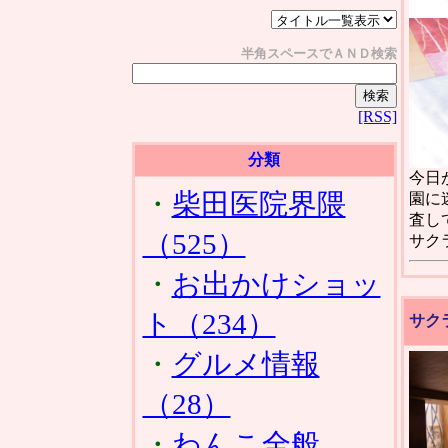
半角スペースでＡＮＤ検索
[RSS]
分類
今日
・
柴田医院界隈
園に
査し
（525）
サク
・
お出かけショッ
ト（234）
サク
・
グルメ情報
（28）
・
わんこ全般