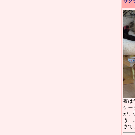
サク
夜は
ケー
が、
う、
さて