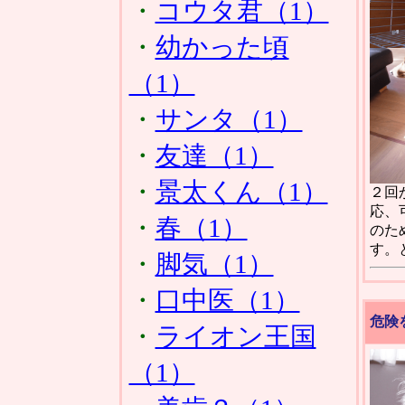
・
コウタ君（1）
・
幼かった頃
（1）
・
サンタ（1）
・
友達（1）
・
景太くん（1）
２回
応、
・
春（1）
のた
す。
・
脚気（1）
・
口中医（1）
危険
・
ライオン王国
（1）