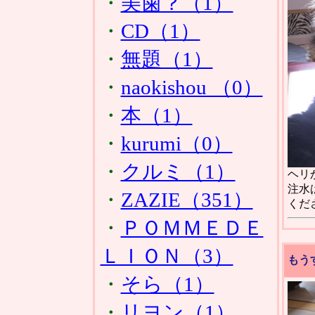
・
美歯？（1）
・
CD（1）
・
無題（1）
・
naokishou （0）
・
本（1）
・
kurumi（0）
・
クルミ（1）
ヘリ
注水
・
ZAZIE（351）
くだ
・
ＰＯＭＭＥＤＥ
ＬＩＯＮ（3）
もう
・
そら（1）
・
リヨン（1）