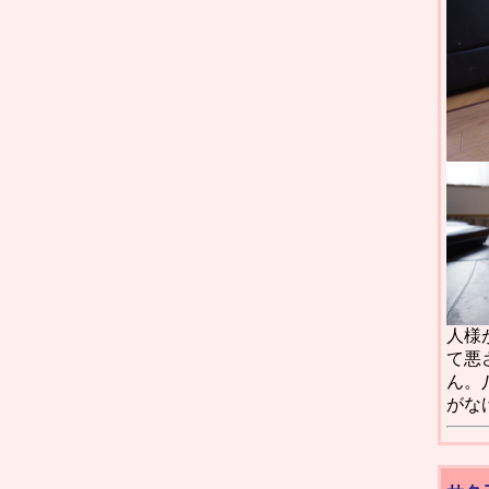
人様
て悪
ん。
がな