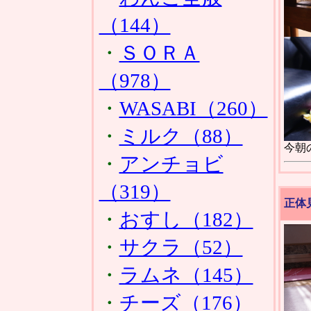
（144）
・
ＳＯＲＡ
（978）
・
WASABI（260）
・
ミルク（88）
今朝
・
アンチョビ
（319）
正体
・
おすし（182）
・
サクラ（52）
・
ラムネ（145）
・
チーズ（176）