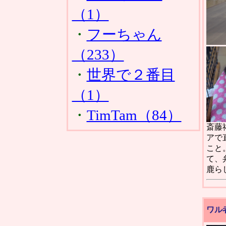
（1）
・
フーちゃん
（233）
・
世界で２番目
（1）
・
TimTam（84）
斎藤
アで
こと
て、
鹿ら
ワル