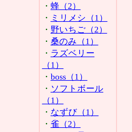
・
蜂（2）
・
ミリメシ（1）
・
野いちご（2）
・
桑のみ（1）
・
ラズベリー
（1）
・
boss（1）
・
ソフトボール
（1）
・
なずび（1）
・
雀（2）