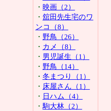
・
映画（2）
・
舘田先生宅のワ
ンコ（8）
・
野鳥（26）
・
カメ（8）
・
男児誕生（1）
・
野鳥（14）
・
冬まつり（1）
・
床屋さん（1）
・
日ハム（4）
・
駒大林（2）