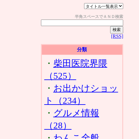
半角スペースでＡＮＤ検索
[RSS]
分類
・
柴田医院界隈
（525）
・
お出かけショッ
ト（234）
・
グルメ情報
（28）
・
わんこ全般