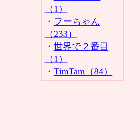
（1）
・
フーちゃん
（233）
・
世界で２番目
（1）
・
TimTam（84）