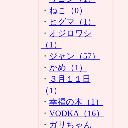
・
ねこ（0）
・
ヒグマ（1）
・
オジロワシ
（1）
・
ジャン（57）
・
かめ（1）
・
３月１１日
（1）
・
幸福の木（1）
・
VODKA（16）
・
ガリちゃん