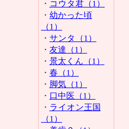
・
コウタ君（1）
・
幼かった頃
（1）
・
サンタ（1）
・
友達（1）
・
景太くん（1）
・
春（1）
・
脚気（1）
・
口中医（1）
・
ライオン王国
（1）