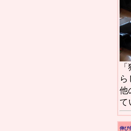
「
ら
他
て
伸び