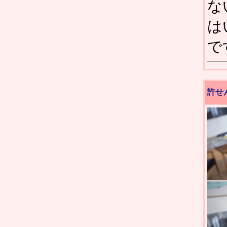
な
は
で
許せ