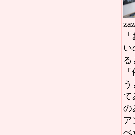
z
「
い
る
「
う
て
の
ア
べ