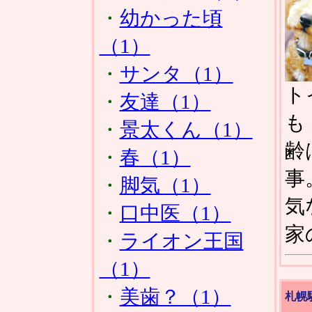
・
幼かった頃
（1）
・
サンタ（1）
ト
・
友達（1）
も
・
景太くん（1）
齢
・
春（1）
事
・
脚気（1）
気
・
口中医（1）
家
・
ライオン王国
（1）
・
美歯？（1）
札幌