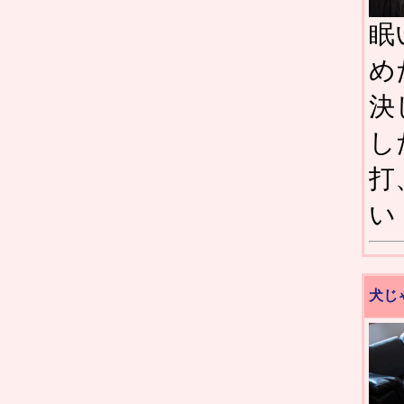
眠
め
決
し
打
い
犬じ