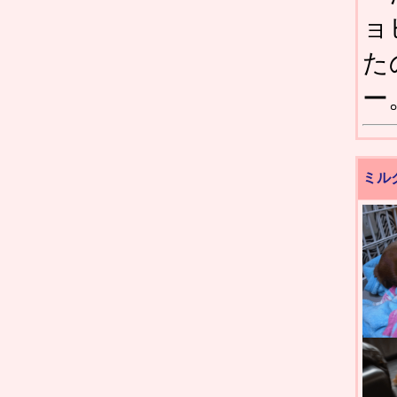
ョ
た
ー
ミル