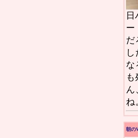
日
ー
だ
し
な
も
ん
ね
朝の