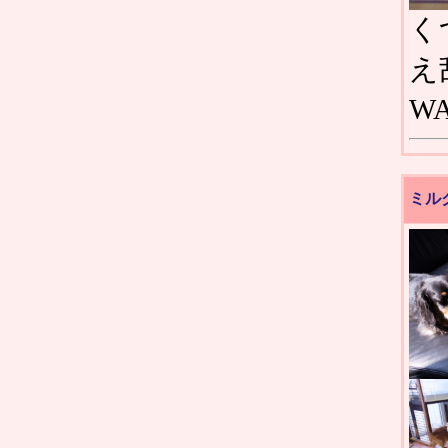
く
え
W
ミル