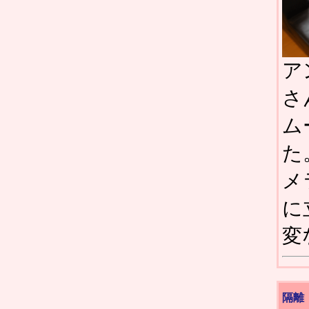
ア
さ
ム
た
メ
に
変
隔離