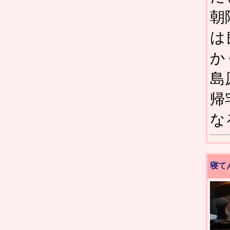
朝
は
か
島
帰
な
寝て