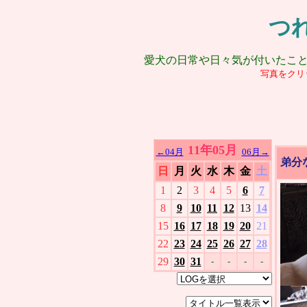
つ
愛犬の日常や日々気が付いたこ
写真をクリ
11年05月
←04月
06月→
弟分
日
月
火
水
木
金
土
1
2
3
4
5
6
7
8
9
10
11
12
13
14
15
16
17
18
19
20
21
22
23
24
25
26
27
28
29
30
31
-
-
-
-