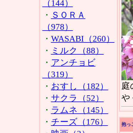
（144）
・
ＳＯＲＡ
（978）
・
WASABI（260）
・
ミルク（88）
・
アンチョビ
（319）
庭
・
おすし（182）
や
・
サクラ（52）
・
ラムネ（145）
・
チーズ（176）
抱っ