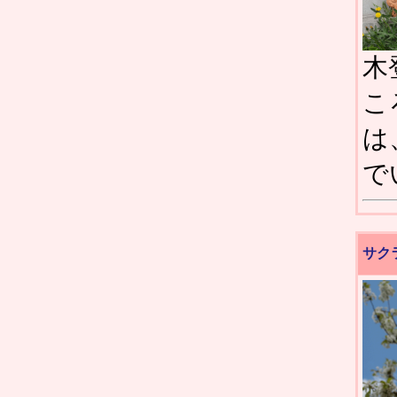
木
こ
は
で
サク