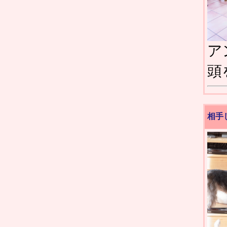
ア
頭
相手