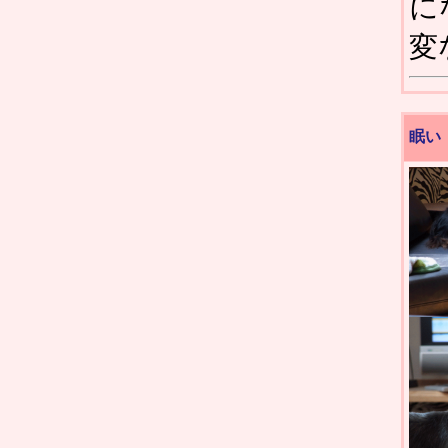
に
変
眠い