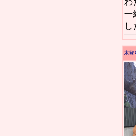
わ
一
し
木登