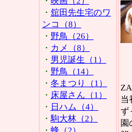
・
映画（2）
・
舘田先生宅のワ
ンコ（8）
・
野鳥（26）
・
カメ（8）
・
男児誕生（1）
・
野鳥（14）
・
冬まつり（1）
Z
・
床屋さん（1）
当
・
日ハム（4）
ず
・
駒大林（2）
園
・
蜂（2）