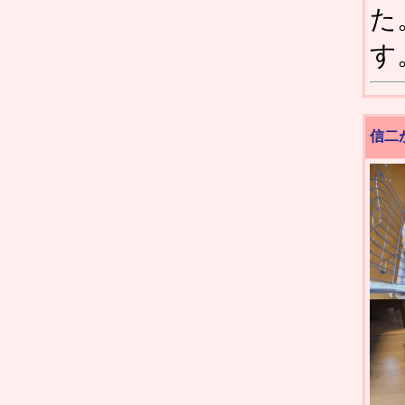
た
す
信二