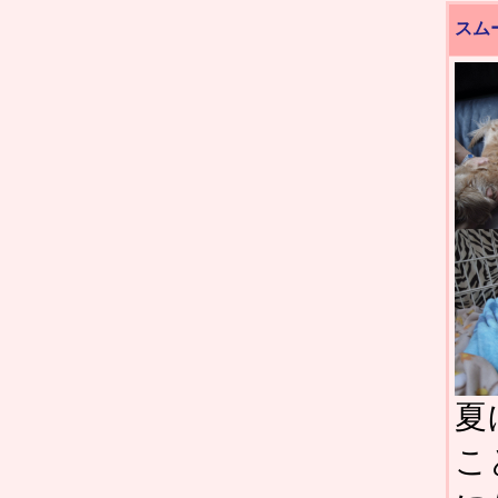
スム
夏
こ