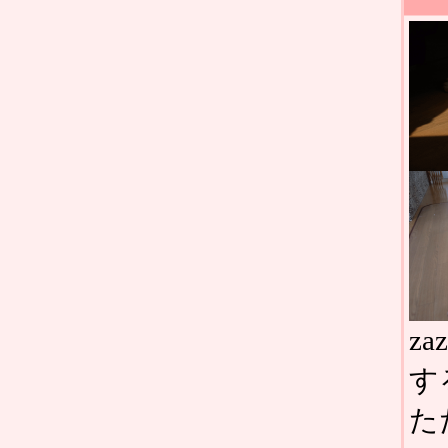
z
す
た