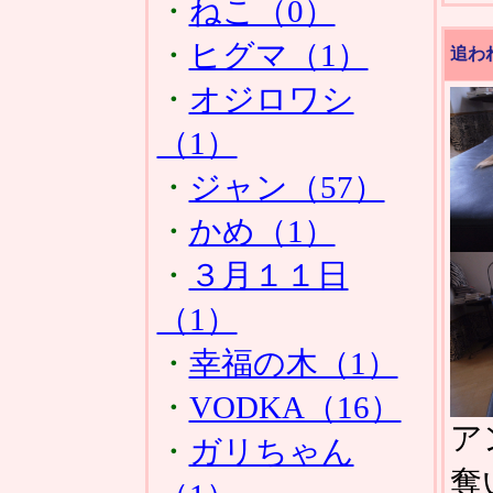
・
ねこ（0）
・
ヒグマ（1）
追わ
・
オジロワシ
（1）
・
ジャン（57）
・
かめ（1）
・
３月１１日
（1）
・
幸福の木（1）
・
VODKA（16）
ア
・
ガリちゃん
奪