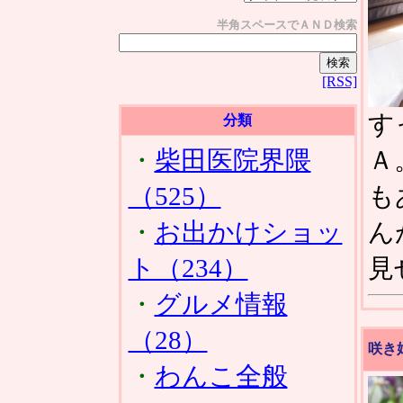
半角スペースでＡＮＤ検索
[RSS]
す
分類
Ａ
・
柴田医院界隈
も
（525）
ん
・
お出かけショッ
見
ト（234）
・
グルメ情報
（28）
咲き
・
わんこ全般