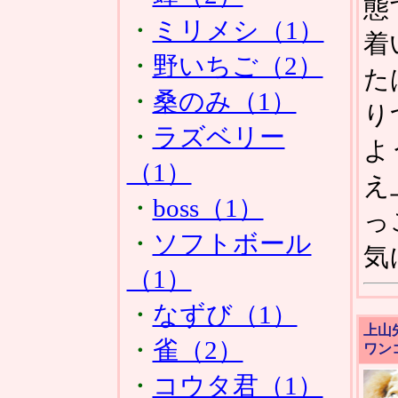
態
・
ミリメシ（1）
着
・
野いちご（2）
た
・
桑のみ（1）
り
・
ラズベリー
よ
（1）
え
・
boss（1）
っ
・
ソフトボール
気
（1）
・
なずび（1）
上山
・
雀（2）
ワン
・
コウタ君（1）