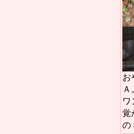
お
Ａ
ワ
覚
の