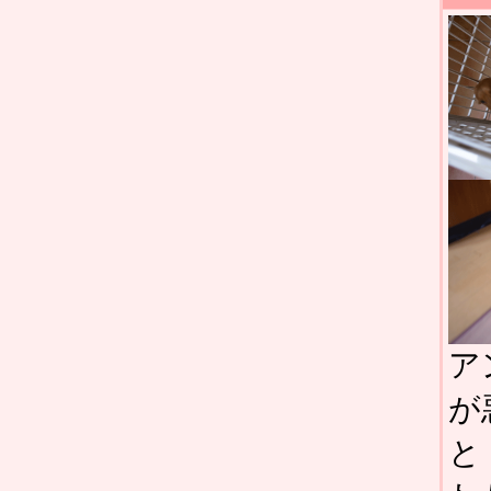
ア
が
と