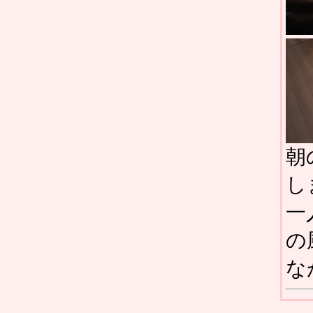
朝
し
一
の
な