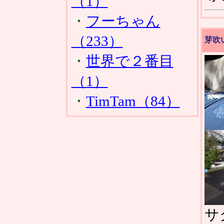
（1）
・
フーちゃん
（233）
芽吹
・
世界で２番目
（1）
・
TimTam（84）
サ