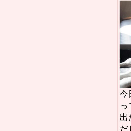
今
っ
出
だ