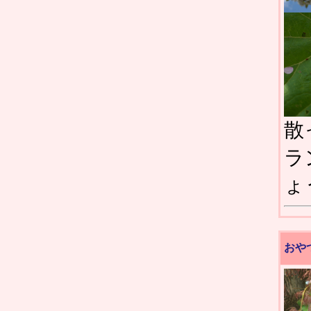
散
ラ
ょ
おや