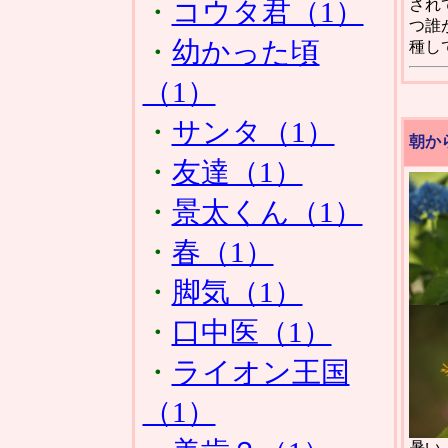
・
コウタ君（1）
され
つ誰
・
幼かった頃
種し
（1）
・
サンタ（1）
朝か
・
友達（1）
・
景太くん（1）
・
春（1）
・
脚気（1）
・
口中医（1）
・
ライオン王国
（1）
暑い