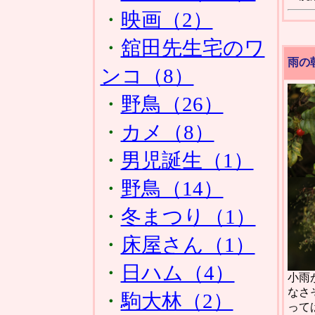
・
映画（2）
・
舘田先生宅のワ
雨の
ンコ（8）
・
野鳥（26）
・
カメ（8）
・
男児誕生（1）
・
野鳥（14）
・
冬まつり（1）
・
床屋さん（1）
・
日ハム（4）
小雨
なさ
・
駒大林（2）
って