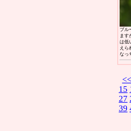
ブル
ます
は低
えら
なっ
<
15
27
39