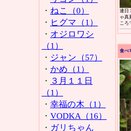
・
ねこ（0）
連日
ゃ真
・
ヒグマ（1）
ころ
・
オジロワシ
（1）
食べ
・
ジャン（57）
・
かめ（1）
・
３月１１日
（1）
・
幸福の木（1）
・
VODKA（16）
・
ガリちゃん