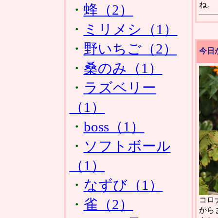
ね。
・
蜂（2）
・
ミリメシ（1）
・
野いちご（2）
今日
・
桑のみ（1）
・
ラズベリー
（1）
・
boss（1）
・
ソフトボール
（1）
・
なずび（1）
コロ
・
雀（2）
から