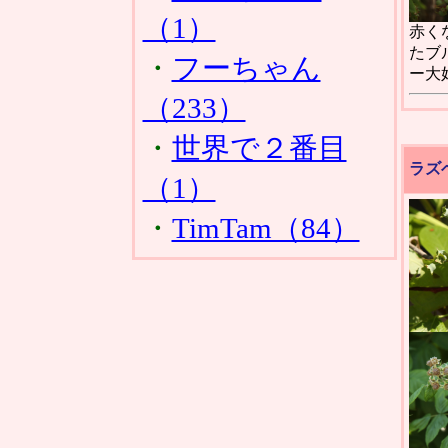
（1）
赤く
たブ
・
フーちゃん
ー大
（233）
・
世界で２番目
ラズ
（1）
・
TimTam（84）