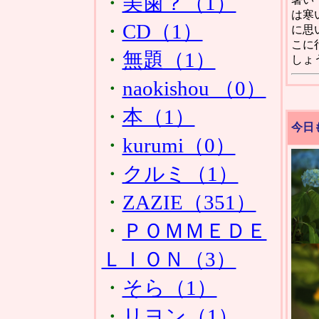
・
美歯？（1）
は寒
・
CD（1）
に思
こに
・
無題（1）
しょ
・
naokishou （0）
・
本（1）
今日
・
kurumi（0）
・
クルミ（1）
・
ZAZIE（351）
・
ＰＯＭＭＥＤＥ
ＬＩＯＮ（3）
・
そら（1）
・
リヨン（1）