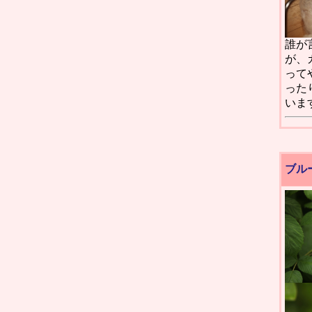
誰が
が、
って
った
いま
ブル