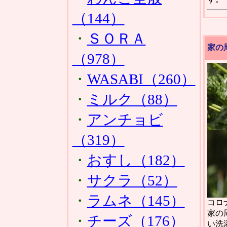
（144）
・
ＳＯＲＡ
家の
（978）
・
WASABI（260）
・
ミルク（88）
・
アンチョビ
（319）
・
おすし（182）
・
サクラ（52）
・
ラムネ（145）
コロ
家の
・
チーズ（176）
い洗