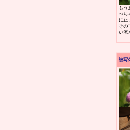
もう
べち
に止
その
い流
被写