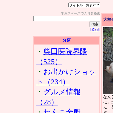
半角スペースでＡＮＤ検索
大根
[RSS]
分類
・
柴田医院界隈
（525）
・
お出かけショッ
ト（234）
・
グルメ情報
なん
（28）
に」
ん、
・
わんこ全般
す。