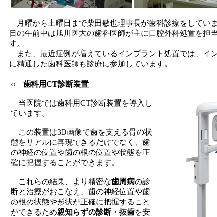
月曜から土曜日まで柴田敏也理事長が歯科診療をしてい
日の午前中は旭川医大の歯科医師が主に口腔外科処置を担
す。
また、最近症例が増えているインプラント処置では、イ
に精通した歯科医師も診療に参加しています。
○
歯科用CT診断装置
当医院では歯科用CT診断装置を導入し
ています。
この装置は3D画像で歯を支える骨の状
態をリアルに再現できるだけでなく、歯
の神経の位置や歯の根の位置や状態を正
確に把握することができます。
これらの結果、より精密な
歯周病
の診
断と治療がおこなえ、歯の神経位置や歯
の根の状態や形状が正確に把握すること
ができるため
親知らずの診断・抜歯
を安