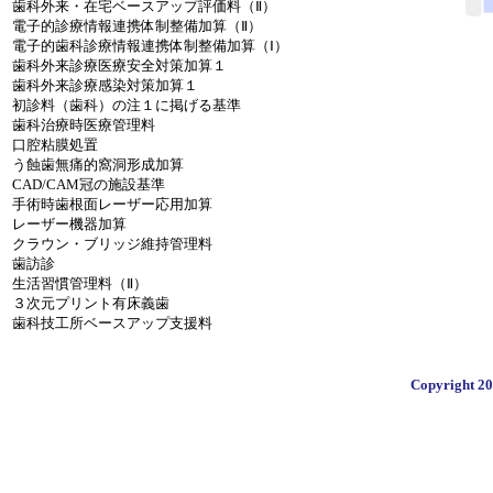
歯科外来・在宅ベースアップ評価料（Ⅱ）
電子的診療情報連携体制整備加算（Ⅱ）
電子的歯科診療情報連携体制整備加算（Ⅰ）
歯科外来診療医療安全対策加算１
歯科外来診療感染対策加算１
初診料（歯科）の注１に掲げる基準
歯科治療時医療管理料
口腔粘膜処置
う蝕歯無痛的窩洞形成加算
CAD/CAM冠の施設基準
手術時歯根面レーザー応用加算
レーザー機器加算
クラウン・ブリッジ維持管理料
歯訪診
生活習慣管理料（Ⅱ）
３次元プリント有床義歯
歯科技工所ベースアップ支援料
Copyright 200