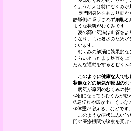
夏はむくみが起こりやすい
くような人は特にむくみが
長時間身体をあまり動かさ
静脈側に吸収されず細胞と
ような状態がむくみです。
夏の高い気温は血管をより
くなり、また暑さのため水
ています。
むくみの解消に効果的なこ
くらい座ったまま足首を上
たんな運動をするとむくみ
このように健康な人でも
状腺などの病気が原因のむ
病気が原因のむくみの特
①朝になってもむくみが取
②息切れや尿が出にくいな
③体重が増える、などです
このような症状に思い当た
門の医療機関で診察を受け