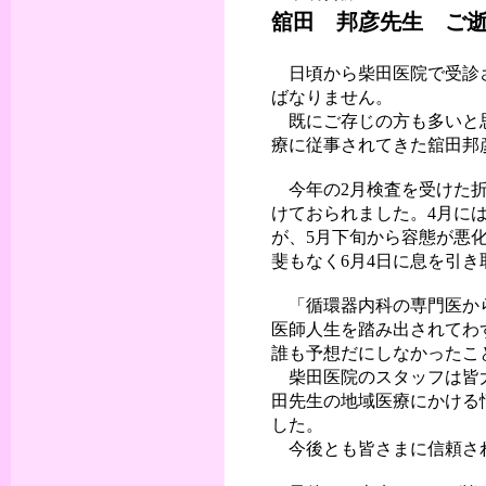
舘田 邦彦先生 ご
日頃から柴田医院で受診さ
ばなりません。
既にご存じの方も多いと思
療に従事されてきた舘田邦
今年の2月検査を受けた折
けておられました。4月に
が、5月下旬から容態が悪
斐もなく6月4日に息を引き
「循環器内科の専門医から
医師人生を踏み出されてわ
誰も予想だにしなかったこ
柴田医院のスタッフは皆大
田先生の地域医療にかける
した。
今後とも皆さまに信頼さ